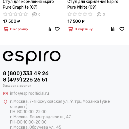
Стул для кормления Espiro
Стул для кормления Espiro
Pure Graphite (07)
Pure White (09)
0
0
17 500 ₽
17 500 ₽
В корзину
В корзину
8 (800) 333 49 26
8 (499) 226 26 51
Заказать звонок
info@espiroofficial.ru
г. Москва, 7-я Кожуховская ул., 9, трц Мозаика
(уже
открыт)
ПН-ВС 10:00-22:00
г. Москва,
Ленинградское ш., 47
ПН-ВС 10:00-20:00
г. Москва, Обручева ул., 45