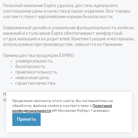
Польской компании Espiro удалось достичь идеального
соотношения цены и качества в своих изделиях. Все товары
соответствуют европейским нормам безопасности.
Современный дизайн и уникальная функциональность колясок,
манежей и стульчиков Espiro обеспечивают комфортный
отдых малышей и их родителей. Комплектующие и материалы,
используемые при производстве, завозятся из Германии
Преимущества продукции ESPIRO:
универсальность;
безопасность;
привлекательность;
невысокая цена;
гарантия качества.
Миссия бренда: предоставление товаров для гармоничного и
правильного развития детей.
Продолжая просмотр этого сайта, Вы соглашаетесь на
обработку файлов cookie в соответствии с
Политикой
конфиденциальности
ИП Мусаелян Роберт Гагикович.
Принять
2026 © Фирменный магазин детских колясок ESPIRO.
Карта сайта