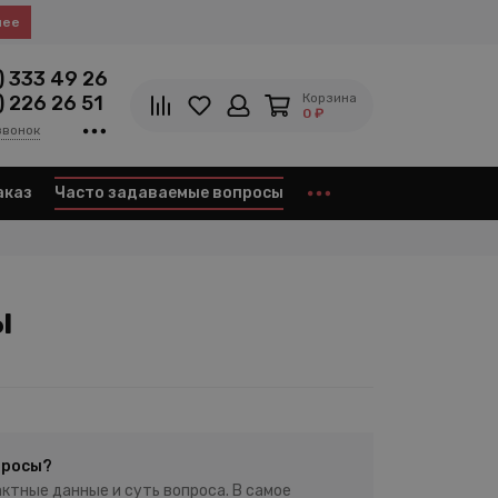
нее
) 333 49 26
Корзина
) 226 26 51
0 ₽
звонок
аказ
Часто задаваемые вопросы
ы
просы?
ктные данные и суть вопроса. В самое