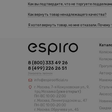
Как вы подтвердите, что не торгуете подделкам
Как вернуть товар ненадлежащего качества?
Я хотел вернуть товар, но мне отказали. Почему
Катал
Коляски
Коляски
8 (800) 333 49 26
Прогул
8 (499) 226 26 51
Автокр
Заказать звонок
info@espiroofficial.ru
Манеж
г. Москва, 7-я Кожуховская ул., 9,
Стульч
трц Мозаика
(уже открыт)
Аксесс
ПН-ВС 10:00-22:00
г. Москва,
Ленинградское ш., 47
Новинк
ПН-ВС 10:00-20:00
Скидки
г. Москва, Обручева ул., 45