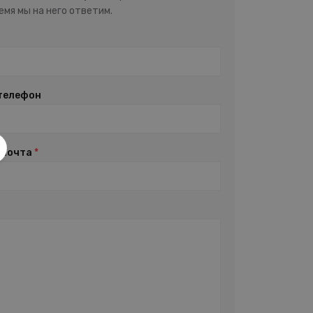
мя мы на него ответим.
телефон
 почта
*