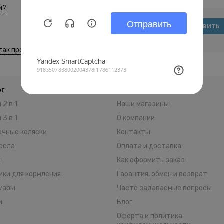
и?
Отправить
 так произошло?
ог
Информация
 2 в 1
Наши магазины
 3 в 1
О компании
очные коляски
Контакты
есла
Оплата и доставка
и
Как оформить заказ
ики для кормления
Гарантия, обмен и возврат
уары
Часто задаваемые вопросы
и
Блог
Оферта и политика