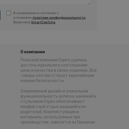
Я ознакомлен и согласен с
условиями
политики конфиденциальности
.
Включена
SmartCaptcha
.
О компании
Польской компании Espiro удалось
достичь идеального соотношения
цены и качества в своих изделиях. Все
товары соответствуют европейским
нормам безопасности.
Современный дизайн и уникальная
функциональность колясок, манежей и
стульчиков Espiro обеспечивают
комфортный отдых малышей и их
родителей. Комплектующие и
материалы, используемые при
производстве, завозятся из Германии