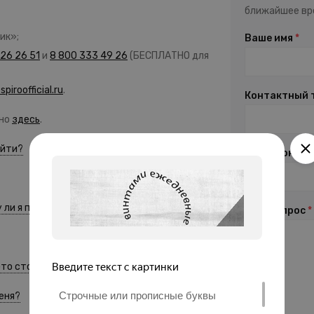
ближайшее вре
ик»;
Ваше имя
*
26 26 51
и
8 800 333 49 26
(БЕСПЛАТНО для
piroofficial.ru
.
Контактный 
ано
здесь
.
айти?
Электронная
 ли я поменять её?
Ваш вопрос
*
это стоит?
меня?