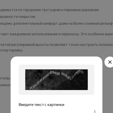
 движутся по городским тротуарам и парковым дорожкам
еровности покрытия
ающему дополнительный комфорт даже на более сложном рельеф
легчает ежедневное использование и переноску. Это особенно ва
нчатой регулировкой высоты позволяет точно настроить положе
нспортировку.
ительного комфорта
климата