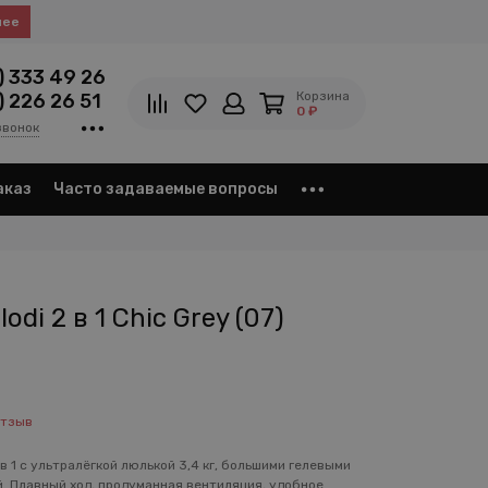
нее
) 333 49 26
Корзина
) 226 26 51
0 ₽
звонок
аказ
Часто задаваемые вопросы
odi 2 в 1 Chic Grey (07)
отзыв
в 1 с ультралёгкой люлькой 3,4 кг, большими гелевыми
. Плавный ход, продуманная вентиляция, удобное