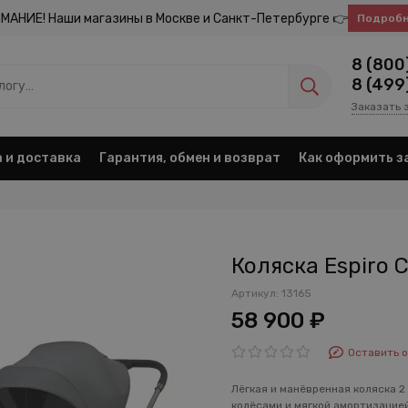
МАНИЕ! Наши магазины в Москве и Санкт-Петербурге 👉
Подроб
8 (800
8 (499
Заказать 
 и доставка
Гарантия, обмен и возврат
Как оформить з
Коляска Espiro Cl
Артикул:
13165
58 900 ₽
Оставить 
Лёгкая и манёвренная коляска 2 
колёсами и мягкой амортизацией