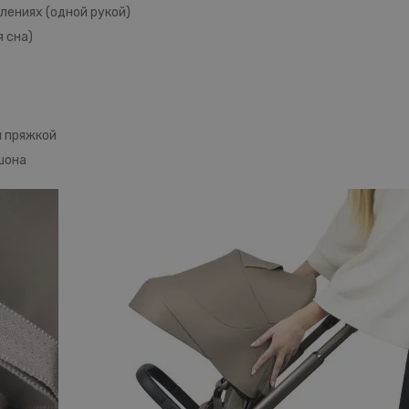
лениях (одной рукой)
 сна)
й пряжкой
шона