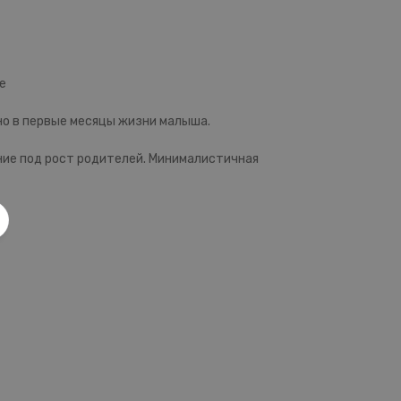
е
жно в первые месяцы жизни малыша.
ние под рост родителей. Минималистичная