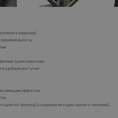
рапинам и коррозии)
улировкой высоты
олам
авление одним нажатием
м и удобным доступом
ным сияющим эффектом
нтах
одом hot-pressing (созданные методом горячего тиснения)