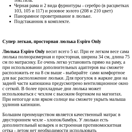
текстиль.
Черная рама и 2 вида фурнитуры - серебро (в расцветках
103, 105 и 117) и розовое золото (208 и 210 цвет)
Панорамное проветривание в люльке.
Подстаканник в комплекте.
Супер легкая, просторная люлька Espiro Only
Люлька Espiro Only
весит всего 5 кг. При ее легком весе сама
люлька полноразмерная и просторная, ширина 34 см, длина 75
см по матрасику. Ее очень легко установить прямо на раму, а
при использовании дополнительных адаптеров вы сможете
расположить ее на 8 см выше - выбирайте сами комфортное
для вас расположение люльки. Для прогулок в жаркие дни на
задней части капюшона предусмотрено вентиляционное окно
с сеткой. В более прохладные дни люлька может
использоваться с чехлом с высоким бортиком на магнитах.
При непогоде или ярком солнце вы сможете укрыть малыша
удлинив капюшон.
Большим преимуществом является качественный матрас в
двустороннем чехле - хлопок/бамбук. У люльки есть
дополнительный козырек и встроенная противомоскитная
сетка - летом нет необходимости использовать