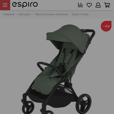
Главная
Каталог
Прогулочные коляски
Espiro Flow
−4%