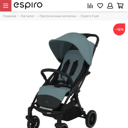
Главная
Каталог
Прогулочные коляски
Espiro Fuel
−12%