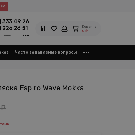
нее
) 333 49 26
Корзина
) 226 26 51
0 ₽
звонок
аказ
Часто задаваемые вопросы
яска Espiro Wave Mokka
 ₽
отзыв