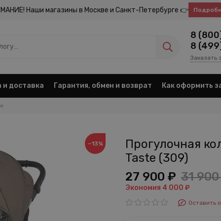
МАНИЕ! Наши магазины в Москве и Санкт-Петербурге 👉
Подроб
8 (800
8 (499
Заказать 
 и доставка
Гарантия, обмен и возврат
Как оформить з
ve
Прогулочная кол
−13%
Taste (309)
27 900 ₽
31 900
Экономия 4 000 ₽
Оставить 