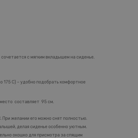
 сочетается с мягким вкладышем на сиденье.
о 175 С) – удобно подобрать комфортное
 место составляет 95 см.
. При желании его можно снят полностью.
алышей, делая сиденье особенно уютным.
тельно окошко для присмотра за спящим