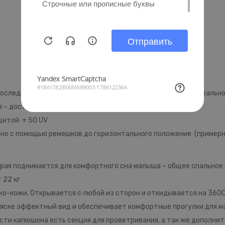
последними тенденциями - капюшон в пастельных тонах идеально
 – достаточно расстегнуть молнию.
щитой + 50 UV
мно с помощью ремешков до горизонтального положение (примерн
торая поднимается для комфортного сна малыша – общее спальное
 22 кг
ко-кожи. Открывается с любой из сторон и откидывается на 360С
ляске эффектный вид и обеспечивает комфортные прогулки для м
части капюшона есть секция для проветривания, а так же дополни