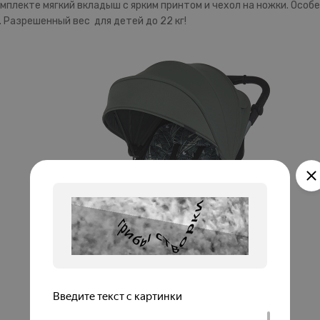
мплекте мягкий вкладыш с ярким принтом и чехол на ножки. Осо
 Разрешенный вес для детей до 22 кг!