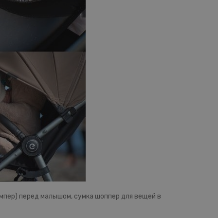
ампер) перед малышом, сумка шоппер для вещей в