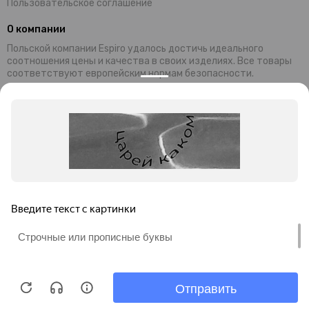
Пользовательское соглашение
О компании
Польской компании Espiro удалось достичь идеального
соотношения цены и качества в своих изделиях. Все товары
соответствуют европейским нормам безопасности.
Современный дизайн и уникальная функциональность колясок,
манежей и стульчиков Espiro обеспечивают комфортный
отдых малышей и их родителей. Комплектующие и материалы,
используемые при производстве, завозятся из Германии
Преимущества продукции ESPIRO:
универсальность;
безопасность;
привлекательность;
невысокая цена;
гарантия качества.
Миссия бренда: предоставление товаров для гармоничного и
правильного развития детей.
Продолжая просмотр этого сайта, Вы соглашаетесь на
обработку файлов cookie в соответствии с
Политикой
конфиденциальности
ИП Мусаелян Роберт Гагикович.
Принять