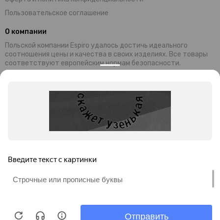
Пользовательское соглашение
О компании
Польской компании Espiro удалось достичь идеального
соотношения цены и качества в своих изделиях. Все товары
соответствуют европейским нормам безопасности.
Современный дизайн и уникальная функциональность колясок,
манежей и стульчиков Espiro обеспечивают комфортный
отдых малышей и их родителей. Комплектующие и материалы,
используемые при производстве, завозятся из Германии
Преимущества продукции ESPIRO:
универсальность;
безопасность;
привлекательность;
невысокая цена;
гарантия качества.
Миссия бренда: предоставление товаров для гармоничного и
правильного развития детей.
Продолжая просмотр этого сайта, Вы соглашаетесь на
обработку файлов cookie в соответствии с
Политикой
конфиденциальности
ИП Мусаелян Роберт Гагикович.