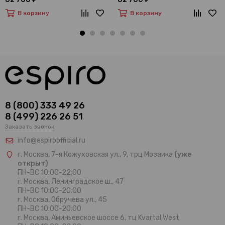
В корзину
В корзину
8 (800) 333 49 26
8 (499) 226 26 51
Заказать звонок
info@espiroofficial.ru
г. Москва, 7-я Кожуховская ул., 9, трц Мозаика
(уже
открыт)
ПН-ВС 10:00-22:00
г. Москва,
Ленинградское ш., 47
ПН-ВС 10:00-20:00
г. Москва, Обручева ул., 45
ПН-ВС 10:00-20:00
г. Москва, Аминьевское шоссе 6, тц Kvartal West