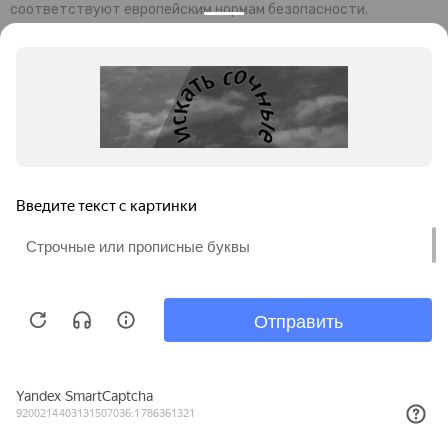
соответствуют европейским нормам безопасности.
Современный дизайн и уникальная функциональность колясок,
манежей и стульчиков Espiro обеспечивают комфортный
отдых малышей и их родителей. Комплектующие и материалы,
используемые при производстве, завозятся из Германии
Преимущества продукции ESPIRO:
универсальность;
безопасность;
привлекательность;
невысокая цена;
гарантия качества.
Миссия бренда: предоставление товаров для гармоничного и
правильного развития детей.
Продолжая просмотр этого сайта, Вы соглашаетесь на
обработку файлов cookie в соответствии с
Политикой
конфиденциальности
ИП Мусаелян Роберт Гагикович.
Принять
2026 © Фирменный магазин детских колясок ESPIRO.
Карта сайта
Наши магазины 👉
Подробнее