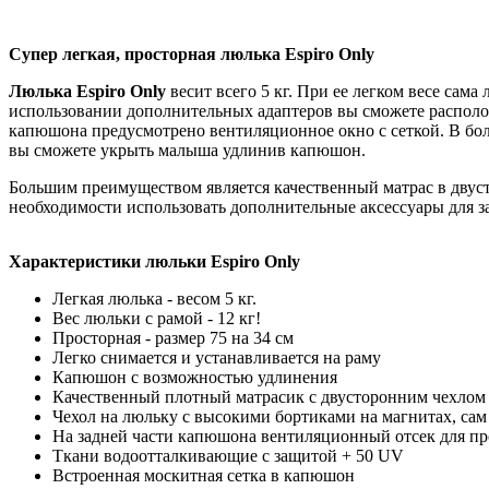
Супер легкая, просторная люлька Espiro Only
Люлька Espiro Only
весит всего 5 кг. При ее легком весе сама
использовании дополнительных адаптеров вы сможете располож
капюшона предусмотрено вентиляционное окно с сеткой. В бол
вы сможете укрыть малыша удлинив капюшон.
Большим преимуществом является качественный матрас в двуст
необходимости использовать дополнительные аксессуары для з
Характеристики люльки Espiro Only
Легкая люлька - весом 5 кг.
Вес люльки с рамой - 12 кг!
Просторная - размер 75 на 34 см
Легко снимается и устанавливается на раму
Капюшон с возможностью удлинения
Качественный плотный матрасик c двусторонним чехлом
Чехол на люльку с высокими бортиками на магнитах, сам
На задней части капюшона вентиляционный отсек для пр
Ткани водоотталкивающие с защитой + 50 UV
Встроенная москитная сетка в капюшон