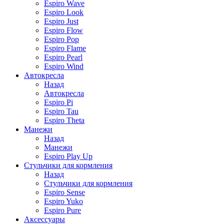
Espiro Wave
Espiro Look
Espiro Just
Espiro Flow
Espiro Pop
Espiro Flame
Espiro Pearl
Espiro Wind
Автокресла
Назад
Автокресла
Espiro Pi
Espiro Tau
Espiro Theta
Манежи
Назад
Манежи
Espiro Play Up
Стульчики для кормления
Назад
Стульчики для кормления
Espiro Sense
Espiro Yuko
Espiro Pure
Аксессуары