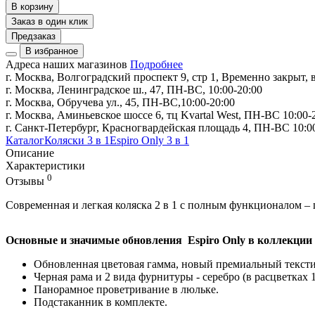
В корзину
Заказ в один клик
Предзаказ
В избранное
Адреса наших магазинов
Подробнее
г. Москва, Волгоградский проспект 9, стр 1, Временно закрыт, в
г. Москва, Ленинградское ш., 47, ПН-ВС, 10:00-20:00
г. Москва, Обручева ул., 45, ПН-ВС,10:00-20:00
г. Москва, Аминьевское шоссе 6, тц Kvartal West, ПН-ВС 10:00-
г. Санкт-Петербург, Красногвардейская площадь 4, ПН-ВС 10:0
Каталог
Коляски 3 в 1
Espiro Only 3 в 1
Описание
Характеристики
0
Отзывы
Современная и легкая коляска 2 в 1 с полным функционалом – 
Основные и значимые обновления Espiro Only в коллекции 
Обновленная цветовая гамма, новый премиальный тексти
Черная рама и 2 вида фурнитуры - серебро (в расцветках 10
Панорамное проветривание в люльке.
Подстаканник в комплекте.