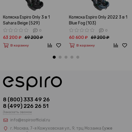
Коляска Espiro Only 3 в 1
Коляска Espiro Only 2022 3 в 1
Sahara Beige (529)
Blue Fog (103)
0
0
63 200 ₽
69 200 ₽
60 600 ₽
69 200 ₽
В корзину
В корзину
8 (800) 333 49 26
8 (499) 226 26 51
Заказать звонок
info@espiroofficial.ru
г. Москва, 7-я Кожуховская ул., 9, трц Мозаика
(уже