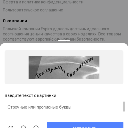
Оферта и политика конфиденциальности
Пользовательское соглашение
О компании
Польской компании Espiro удалось достичь идеального
соотношения цены и качества в своих изделиях. Все товары
соответствуют европейским нормам безопасности.
Современный дизайн и уникальная функциональность колясок,
манежей и стульчиков Espiro обеспечивают комфортный
отдых малышей и их родителей. Комплектующие и материалы,
используемые при производстве, завозятся из Германии
Преимущества продукции ESPIRO:
универсальность;
безопасность;
привлекательность;
невысокая цена;
гарантия качества.
Миссия бренда: предоставление товаров для гармоничного и
правильного развития детей.
Продолжая просмотр этого сайта, Вы соглашаетесь на
обработку файлов cookie в соответствии с
Политикой
конфиденциальности
ИП Мусаелян Роберт Гагикович.