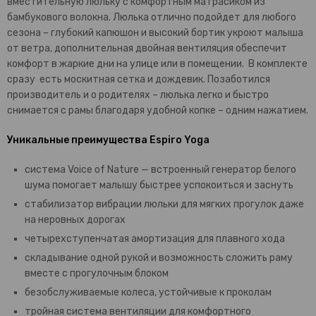
вместительную люльку с комфортным матрасиком из
бамбукового волокна. Люлька отлично подойдет для любого
сезона – глубокий капюшон и высокий бортик укроют малыша
от ветра, дополнительная двойная вентиляция обеспечит
комфорт в жаркие дни на улице или в помещении. В комплекте
сразу есть москитная сетка и дождевик. Позаботился
производитель и о родителях – люлька легко и быстро
снимается с рамы благодаря удобной копке – одним нажатием.
Уникальные преимущества Espiro Yoga
система Voice of Nature — встроенный генератор белого
шума помогает малышу быстрее успокоиться и заснуть
стабилизатор вибрации люльки для мягких прогулок даже
на неровных дорогах
четырехступенчатая амортизация для плавного хода
складывание одной рукой и возможность сложить раму
вместе с прогулочным блоком
безобслуживаемые колеса, устойчивые к проколам
тройная система вентиляции для комфортного