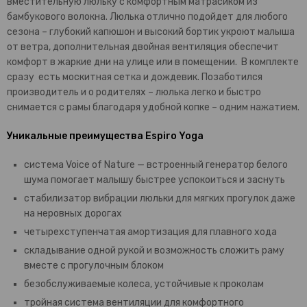
вместительную люльку с комфортным матрасиком из
бамбукового волокна. Люлька отлично подойдет для любого
сезона – глубокий капюшон и высокий бортик укроют малыша
от ветра, дополнительная двойная вентиляция обеспечит
комфорт в жаркие дни на улице или в помещении. В комплекте
сразу есть москитная сетка и дождевик. Позаботился
производитель и о родителях – люлька легко и быстро
снимается с рамы благодаря удобной копке – одним нажатием.
Уникальные преимущества Espiro Yoga
система Voice of Nature — встроенный генератор белого
шума помогает малышу быстрее успокоиться и заснуть
стабилизатор вибрации люльки для мягких прогулок даже
на неровных дорогах
четырехступенчатая амортизация для плавного хода
складывание одной рукой и возможность сложить раму
вместе с прогулочным блоком
безобслуживаемые колеса, устойчивые к проколам
тройная система вентиляции для комфортного