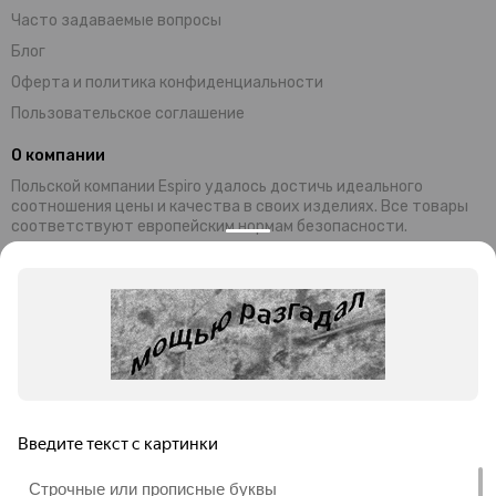
Часто задаваемые вопросы
Блог
Оферта и политика конфиденциальности
Пользовательское соглашение
О компании
Польской компании Espiro удалось достичь идеального
соотношения цены и качества в своих изделиях. Все товары
соответствуют европейским нормам безопасности.
Современный дизайн и уникальная функциональность колясок,
манежей и стульчиков Espiro обеспечивают комфортный
отдых малышей и их родителей. Комплектующие и материалы,
используемые при производстве, завозятся из Германии
Преимущества продукции ESPIRO:
универсальность;
безопасность;
привлекательность;
невысокая цена;
гарантия качества.