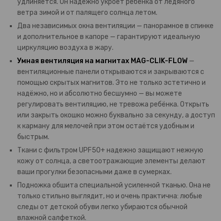
удлиняется. Он надежно укроет ребенка от ледяного
ветра зимой и от палящего солнца летом.
Два независимых окна вентиляции — панорамное в спинке
и дополнительное в капоре — гарантируют идеальную
циркуляцию воздуха в жару.
Умная вентиляция на магнитах MAG-CLIK-FLOW
—
вентиляционные панели открываются и закрываются с
помощью скрытых магнитов. Это не только эстетично и
надёжно, но и абсолютно бесшумно — вы можете
регулировать вентиляцию, не тревожа ребёнка. Открыть
или закрыть окошко можно буквально за секунду, а доступ
к карману для мелочей при этом остаётся удобным и
быстрым.
Ткани с фильтром UPF50+ надежно защищают нежную
кожу от солнца, а светоотражающие элементы делают
ваши прогулки безопасными даже в сумерках.
Подножка обшита специальной усиленной тканью. Она не
только стильно выглядит, но и очень практична: любые
следы от детской обуви легко убираются обычной
влажной салфеткой.