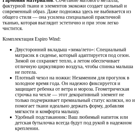
Гармония материалов
. Сочетание матового металла,
фактурной ткани и элементов экокожи создает цельный и
современный образ. Даже подножка здесь не выбивается из
общего стиля — она усилена специальной практичной
тканью, которая выглядит эстетично и при этом легко
чистится.
Комплектация Espiro Wind:
Двусторонний вкладыш «зима/лето»: Специальный
матрасик в сиденье, который адаптируется под сезон.
Зимой он сохраняет тепло, а летом обеспечивает
отличную циркуляцию воздуха, чтобы спинка малыша
не потела.
Плотный чехол на ножки: Незаменим для прогулок в
холодное время года. Он надежно фиксируется и
защищает ребенка от ветра и мороза. Геометрическая
строчка на чехле — этот декоративный элемент не
только подчеркивает премиальный статус коляски, но и
помогает ткани идеально держать форму, добавляя
мягкости и комфорта малышу.
Удобный подстаканник: Ваш любимый напиток или
детская бутылочка всегда будут под рукой в надежном
креплении.