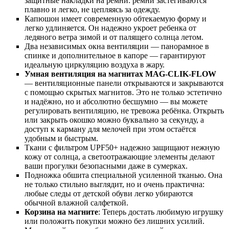
защитные накладки на ремни: ремни застегиваются
плавно и легко, не цепляясь за одежду.
Капюшон имеет современную обтекаемую форму и
легко удлиняется. Он надежно укроет ребенка от
ледяного ветра зимой и от палящего солнца летом.
Два независимых окна вентиляции — панорамное в
спинке и дополнительное в капоре — гарантируют
идеальную циркуляцию воздуха в жару.
Умная вентиляция на магнитах MAG-CLIK-FLOW
— вентиляционные панели открываются и закрываются
с помощью скрытых магнитов. Это не только эстетично
и надёжно, но и абсолютно бесшумно — вы можете
регулировать вентиляцию, не тревожа ребёнка. Открыть
или закрыть окошко можно буквально за секунду, а
доступ к карману для мелочей при этом остаётся
удобным и быстрым.
Ткани с фильтром UPF50+ надежно защищают нежную
кожу от солнца, а светоотражающие элементы делают
ваши прогулки безопасными даже в сумерках.
Подножка обшита специальной усиленной тканью. Она
не только стильно выглядит, но и очень практична:
любые следы от детской обуви легко убираются
обычной влажной салфеткой.
Корзина на магните
: Теперь достать любимую игрушку
или положить покупки можно без лишних усилий.