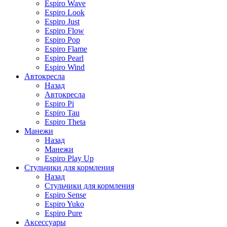
Espiro Wave
Espiro Look
Espiro Just
Espiro Flow
Espiro Pop
Espiro Flame
Espiro Pearl
Espiro Wind
Автокресла
Назад
Автокресла
Espiro Pi
Espiro Tau
Espiro Theta
Манежи
Назад
Манежи
Espiro Play Up
Стульчики для кормления
Назад
Стульчики для кормления
Espiro Sense
Espiro Yuko
Espiro Pure
Аксессуары