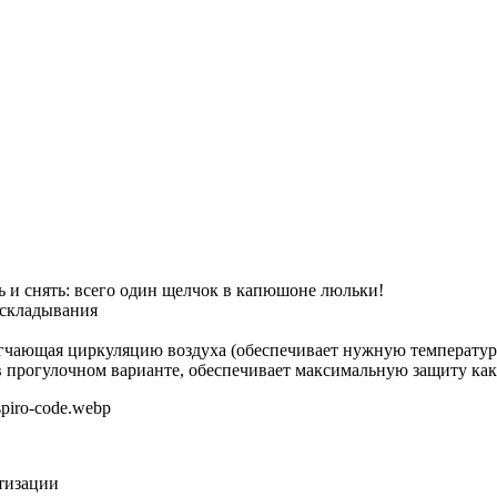
ь и снять: всего один щелчок в капюшоне люльки!
 складывания
легчающая циркуляцию воздуха (обеспечивает нужную температу
в прогулочном варианте, обеспечивает максимальную защиту как о
ртизации