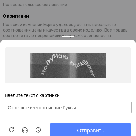
Пользовательское соглашение
О компании
Польской компании Espiro удалось достичь идеального
соотношения цены и качества в своих изделиях. Все товары
соответствуют европейским нормам безопасности.
Современный дизайн и уникальная функциональность колясок,
манежей и стульчиков Espiro обеспечивают комфортный
отдых малышей и их родителей. Комплектующие и материалы,
используемые при производстве, завозятся из Германии
Преимущества продукции ESPIRO:
универсальность;
безопасность;
привлекательность;
невысокая цена;
гарантия качества.
Миссия бренда: предоставление товаров для гармоничного и
правильного развития детей.
Продолжая просмотр этого сайта, Вы соглашаетесь на
обработку файлов cookie в соответствии с
Политикой
конфиденциальности
ИП Мусаелян Роберт Гагикович.