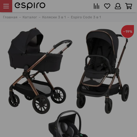
Главная
Каталог
Коляски 3 в 1
Espiro Code 3 в 1
−19%