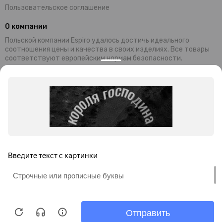
Пользовательское соглашение
О компании
Польской компании Espiro удалось достичь идеального
соотношения цены и качества в своих изделиях. Все товары
соответствуют европейским нормам безопасности.
Современный дизайн и уникальная функциональность колясок,
манежей и стульчиков Espiro обеспечивают комфортный
отдых малышей и их родителей. Комплектующие и материалы,
используемые при производстве, завозятся из Германии
Преимущества продукции ESPIRO:
универсальность;
безопасность;
привлекательность;
невысокая цена;
гарантия качества.
Миссия бренда: предоставление товаров для гармоничного и
правильного развития детей.
Продолжая просмотр этого сайта, Вы соглашаетесь на
обработку файлов cookie в соответствии с
Политикой
конфиденциальности
ИП Мусаелян Роберт Гагикович.