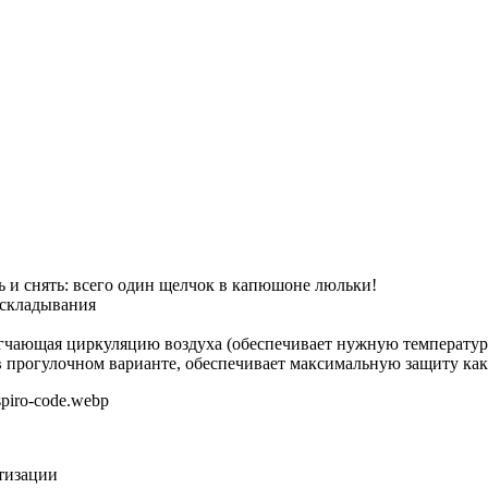
ь и снять: всего один щелчок в капюшоне люльки!
 складывания
легчающая циркуляцию воздуха (обеспечивает нужную температу
в прогулочном варианте, обеспечивает максимальную защиту как о
ртизации