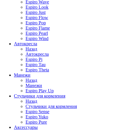
Espiro Wave
Espiro Look
Espiro Just
Espiro Flow
Espiro Pop
Espiro Flame
Espiro Pearl
Espiro Wind
Автокресла
Назад
Автокресла
Espiro Pi
Espiro Tau
Espiro Theta
Манежи
Назад
Манежи
Espiro Play Up
Стульчики для кормления
Назад
Стульчики для кормления
Espiro Sense
Espiro Yuko
Espiro Pure
Аксессуары