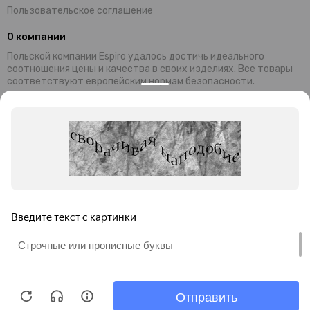
Пользовательское соглашение
О компании
Польской компании Espiro удалось достичь идеального
соотношения цены и качества в своих изделиях. Все товары
соответствуют европейским нормам безопасности.
Современный дизайн и уникальная функциональность колясок,
манежей и стульчиков Espiro обеспечивают комфортный
отдых малышей и их родителей. Комплектующие и материалы,
используемые при производстве, завозятся из Германии
Преимущества продукции ESPIRO:
универсальность;
безопасность;
привлекательность;
невысокая цена;
гарантия качества.
Миссия бренда: предоставление товаров для гармоничного и
правильного развития детей.
Продолжая просмотр этого сайта, Вы соглашаетесь на
обработку файлов cookie в соответствии с
Политикой
конфиденциальности
ИП Мусаелян Роберт Гагикович.