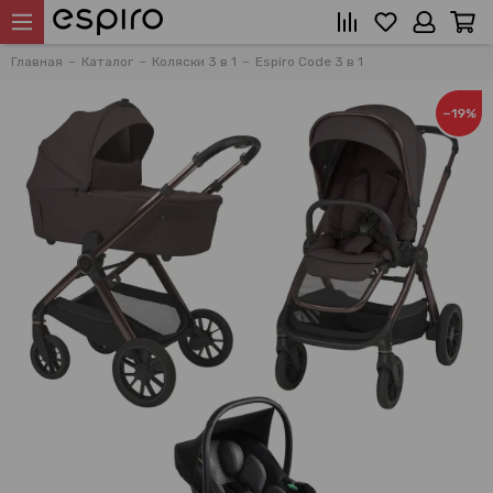
Главная
Каталог
Коляски 3 в 1
Espiro Code 3 в 1
−19%